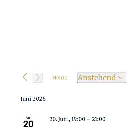
Zum
Inhalt
springen
Veranstaltun
Anstehend
Heute
Datum
wählen.
Juni 2026
Sa.
20. Juni, 19:00
–
21:00
20