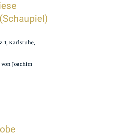
iese
 (Schaupiel)
 1, Karlsruhe,
 von Joachim
robe